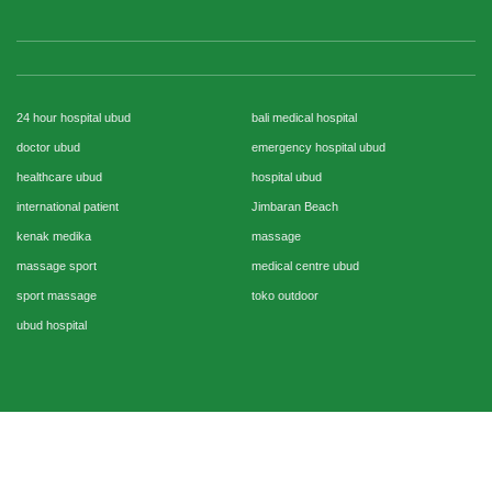
24 hour hospital ubud
bali medical hospital
doctor ubud
emergency hospital ubud
healthcare ubud
hospital ubud
international patient
Jimbaran Beach
kenak medika
massage
massage sport
medical centre ubud
sport massage
toko outdoor
ubud hospital