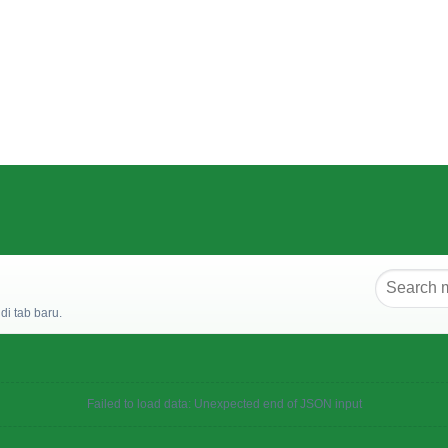
i tab baru.
Failed to load data: Unexpected end of JSON input