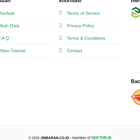
tuan
Informasi
mem
Manfaat
Terms of Service
Ubah Data
Privacy Policy
F.A.Q.
Terms & Conditions
Video Tutorial
Contact
Bac
member of
SEKTOR.ID
© 2026
JIMBARAN.CO.ID -