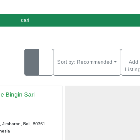
cari
Sort by:
Recommended
Add
Listin
 Bingin Sari
ri, Jimbaran, Bali, 80361
nesia