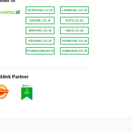
ber of
SERPONG.CO.ID
LEMBANG.CO.ID
CINERE.CO.ID
KUTA.CO.ID
BINTARO.CO.ID
UBUD.CO.ID
KEMANG.CO.ID
SEMINYAK.CO.ID
PONDOKINDAH.ID
JIMBARAN.CO.ID
klink Partner