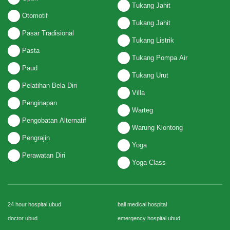
Tukang Jahit
Otomotif
Tukang Jahit
Pasar Tradisional
Tukang Listrik
Pasta
Tukang Pompa Air
Paud
Tukang Urut
Pelatihan Bela Diri
Villa
Penginapan
Warteg
Pengobatan Alternatif
Warung Klontong
Pengrajin
Yoga
Perawatan Diri
Yoga Class
24 hour hospital ubud
bali medical hospital
doctor ubud
emergency hospital ubud