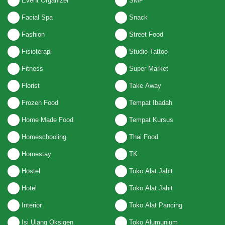
Event Organizer
SMP
Facial Spa
Snack
Fashion
Street Food
Fisioterapi
Studio Tattoo
Fitness
Super Market
Florist
Take Away
Frozen Food
Tempat Ibadah
Home Made Food
Tempat Kursus
Homeschooling
Thai Food
Homestay
TK
Hostel
Toko Alat Jahit
Hotel
Toko Alat Jahit
Interior
Toko Alat Pancing
Isi Ulang Oksigen
Toko Alumunium