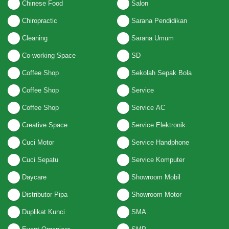
Chinese Food
Salon
Chiropractic
Sarana Pendidikan
Cleaning
Sarana Umum
Co-working Space
SD
Coffee Shop
Sekolah Sepak Bola
Coffee Shop
Service
Coffee Shop
Service AC
Creative Space
Service Elektronik
Cuci Motor
Service Handphone
Cuci Sepatu
Service Komputer
Daycare
Showroom Mobil
Distributor Pipa
Showroom Motor
Duplikat Kunci
SMA