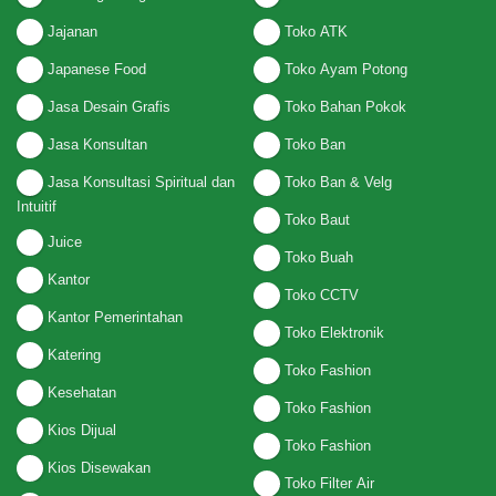
Jajanan
Toko ATK
Japanese Food
Toko Ayam Potong
Jasa Desain Grafis
Toko Bahan Pokok
Jasa Konsultan
Toko Ban
Jasa Konsultasi Spiritual dan
Toko Ban & Velg
Intuitif
Toko Baut
Juice
Toko Buah
Kantor
Toko CCTV
Kantor Pemerintahan
Toko Elektronik
Katering
Toko Fashion
Kesehatan
Toko Fashion
Kios Dijual
Toko Fashion
Kios Disewakan
Toko Filter Air