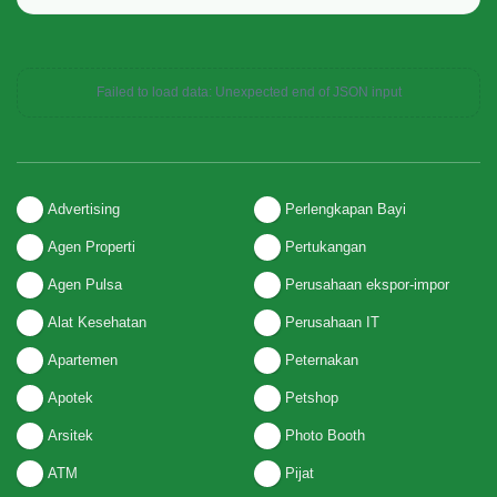
Failed to load data: Unexpected end of JSON input
Advertising
Perlengkapan Bayi
Agen Properti
Pertukangan
Agen Pulsa
Perusahaan ekspor-impor
Alat Kesehatan
Perusahaan IT
Apartemen
Peternakan
Apotek
Petshop
Arsitek
Photo Booth
ATM
Pijat