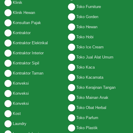
Klinik
Toko Furniture
Klinik Hewan
Toko Gorden
Konsultan Pajak
Toko Hewan
Kontraktor
Toko Hobi
Kontraktor Elektrikal
Toko Ice Cream
Kontraktor Interior
Toko Jual Alat Umum
Kontraktor Sipil
Toko Kaca
Kontraktor Taman
Toko Kacamata
Konveksi
Toko Kerajinan Tangan
Konveksi
Toko Mainan Anak
Konveksi
Toko Obat Herbal
Kost
Toko Parfum
Laundry
Toko Plastik