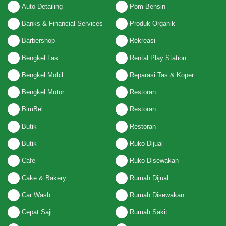
Auto Detailing
Pom Bensin
Banks & Financial Services
Produk Organik
Barbershop
Rekreasi
Bengkel Las
Rental Play Station
Bengkel Mobil
Reparasi Tas & Koper
Bengkel Motor
Restoran
BimBel
Restoran
Butik
Restoran
Butik
Ruko Dijual
Cafe
Ruko Disewakan
Cake & Bakery
Rumah Dijual
Car Wash
Rumah Disewakan
Cepat Saji
Rumah Sakit