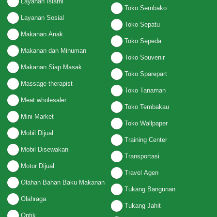
Layanan Islami
Toko Sembako
Layanan Sosial
Toko Sepatu
Makanan Anak
Toko Sepeda
Makanan dan Minuman
Toko Souvenir
Makanan Siap Masak
Toko Sparepart
Massage therapist
Toko Tanaman
Meat wholesaler
Toko Tembakau
Mini Market
Toko Wallpaper
Mobil Dijual
Training Center
Mobil Disewakan
Transportasi
Motor Dijual
Travel Agen
Olahan Bahan Baku Makanan
Tukang Bangunan
Olahraga
Tukang Jahit
Optik