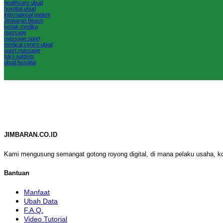
healthcare ubud
hospital ubud
international patient
Jimbaran Beach
kenak medika
massage
massage sport
medical centre ubud
sport massage
toko outdoor
ubud hospital
JIMBARAN.CO.ID
Kami mengusung semangat gotong royong digital, di mana pelaku usaha, k
Bantuan
Manfaat
Ubah Data
F.A.Q.
Video Tutorial