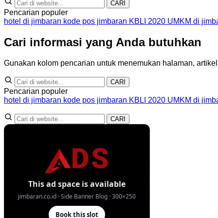
CARI
Pencarian populer
hotel di jimbaran
kode pos jimbaran
KBLI 2020
UMKM di jimb
Cari informasi yang Anda butuhkan
Gunakan kolom pencarian untuk menemukan halaman, artikel, at
CARI
Pencarian populer
hotel di jimbaran
kode pos jimbaran
KBLI 2020
UMKM di jimb
CARI