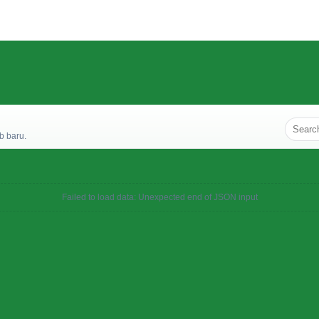
b baru.
Failed to load data: Unexpected end of JSON input