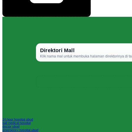
Direktori Mall
Klik nama mal untuk membuka halaman direktorinya di ta
24 hour hospital ubud
bali medical hospital
doctor ubud
emergency hospital ubud