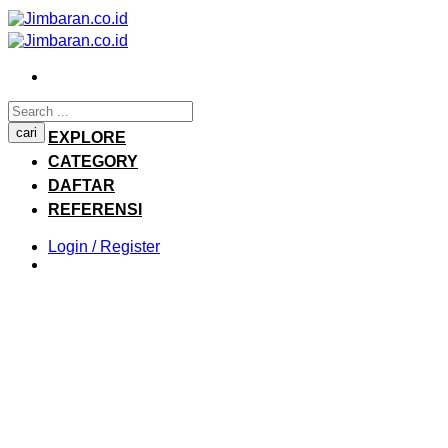
Skip
to
content
HOME
cari
EXPLORE
CATEGORY
DAFTAR
REFERENSI
Login / Register