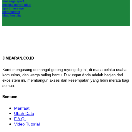
massage sport
medical centre ubud
sport massage
toko outdoor
ubud hospital
JIMBARAN.CO.ID
Kami mengusung semangat gotong royong digital, di mana pelaku usaha,
komunitas, dan warga saling bantu. Dukungan Anda adalah bagian dari
ekosistem ini, membangun akses dan kesempatan yang lebih merata bagi
semua.
Bantuan
Manfaat
Ubah Data
F.A.Q.
Video Tutorial