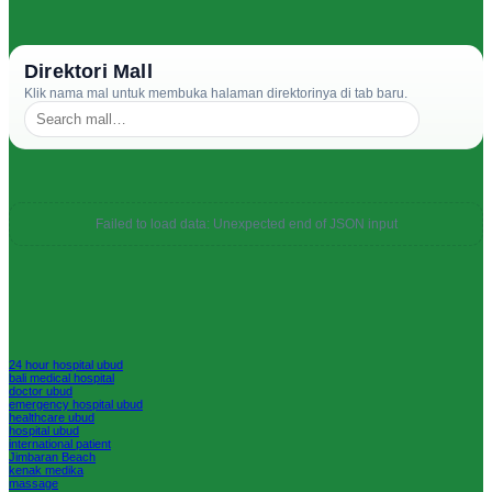
Direktori Mall
Klik nama mal untuk membuka halaman direktorinya di tab baru.
Failed to load data: Unexpected end of JSON input
24 hour hospital ubud
bali medical hospital
doctor ubud
emergency hospital ubud
healthcare ubud
hospital ubud
international patient
Jimbaran Beach
kenak medika
massage