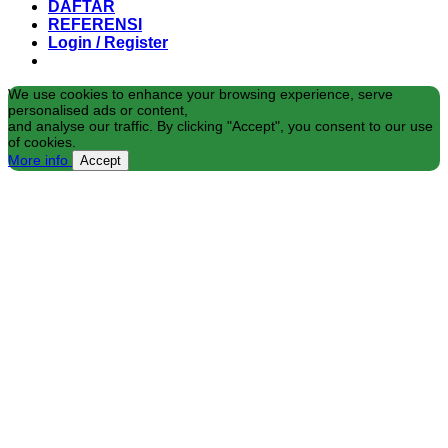
DAFTAR
REFERENSI
Login / Register
We use cookies to enhance your browsing experience, serve
personalised ads or content,
and analyse our traffic. By clicking "Accept", you consent to our use
of cookies.
More info
Accept