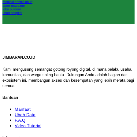
medical centre ubud
sport massage
toko outdoor
ubud hospital
JIMBARAN.CO.ID
Kami mengusung semangat gotong royong digital, di mana pelaku usaha,
komunitas, dan warga saling bantu. Dukungan Anda adalah bagian dari
ekosistem ini, membangun akses dan kesempatan yang lebih merata bagi
semua.
Bantuan
Manfaat
Ubah Data
F.A.Q.
Video Tutorial