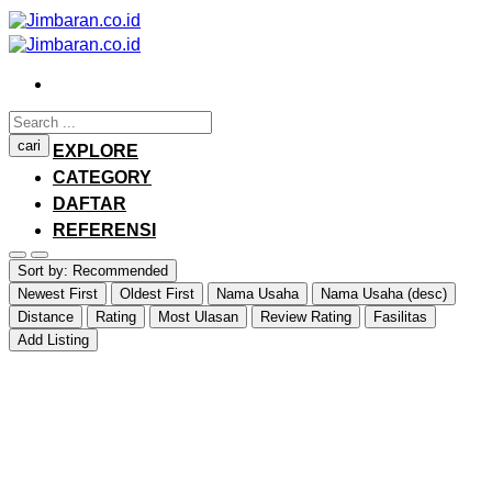
Skip
to
content
HOME
cari
EXPLORE
CATEGORY
DAFTAR
REFERENSI
Login / Register
Sort by:
Recommended
Newest First
Oldest First
Nama Usaha
Nama Usaha (desc)
Distance
Rating
Most Ulasan
Review Rating
Fasilitas
Add Listing