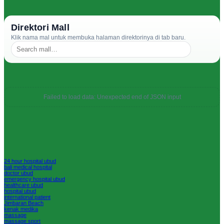
Direktori Mall
Klik nama mal untuk membuka halaman direktorinya di tab baru.
Failed to load data: Unexpected end of JSON input
24 hour hospital ubud
bali medical hospital
doctor ubud
emergency hospital ubud
healthcare ubud
hospital ubud
international patient
Jimbaran Beach
kenak medika
massage
massage sport