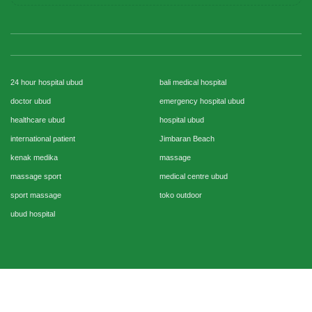
24 hour hospital ubud
bali medical hospital
doctor ubud
emergency hospital ubud
healthcare ubud
hospital ubud
international patient
Jimbaran Beach
kenak medika
massage
massage sport
medical centre ubud
sport massage
toko outdoor
ubud hospital