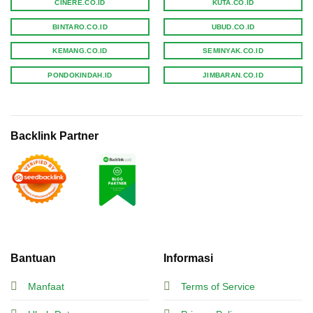
CINERE.CO.ID
KUTA.CO.ID
BINTARO.CO.ID
UBUD.CO.ID
KEMANG.CO.ID
SEMINYAK.CO.ID
PONDOKINDAH.ID
JIMBARAN.CO.ID
Backlink Partner
Bantuan
Informasi
Manfaat
Terms of Service