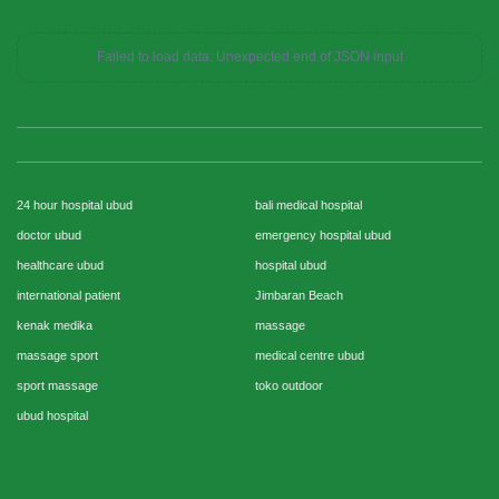
Failed to load data: Unexpected end of JSON input
24 hour hospital ubud
bali medical hospital
doctor ubud
emergency hospital ubud
healthcare ubud
hospital ubud
international patient
Jimbaran Beach
kenak medika
massage
massage sport
medical centre ubud
sport massage
toko outdoor
ubud hospital