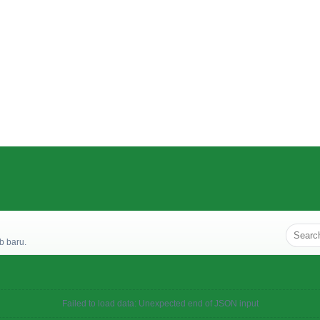
b baru.
Failed to load data: Unexpected end of JSON input