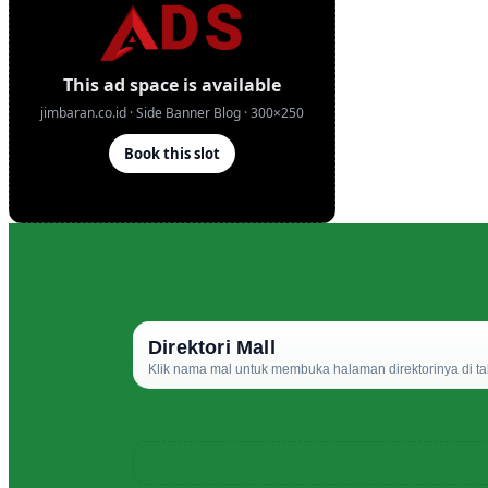
Direktori Mall
Klik nama mal untuk membuka halaman direktorinya di ta