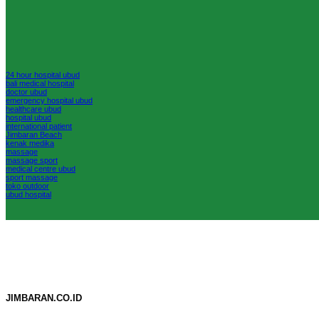
24 hour hospital ubud
bali medical hospital
doctor ubud
emergency hospital ubud
healthcare ubud
hospital ubud
international patient
Jimbaran Beach
kenak medika
massage
massage sport
medical centre ubud
sport massage
toko outdoor
ubud hospital
JIMBARAN.CO.ID