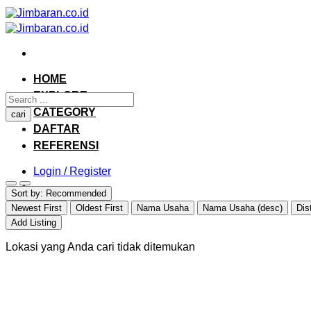
Skip
to
content
HOME
EXPLORE
CATEGORY
cari
DAFTAR
REFERENSI
Login / Register
Sort by:
Recommended
Newest First
Oldest First
Nama Usaha
Nama Usaha (desc)
Dis
Add Listing
Lokasi yang Anda cari tidak ditemukan