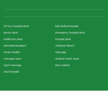
24 hour hospital ubud
bali medical hospital
doctor ubud
emergency hospital ubud
healthcare ubud
hospital ubud
international patient
Jimbaran Beach
kenak medika
massage
massage sport
medical centre ubud
sport massage
toko outdoor
ubud hospital