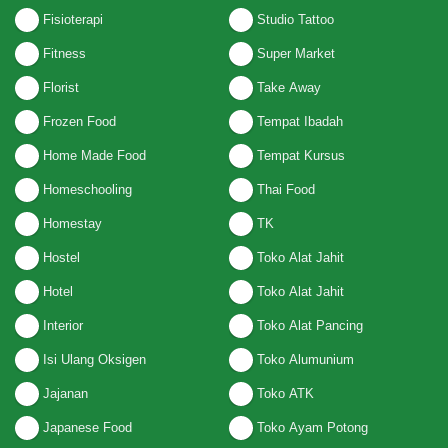
Fisioterapi
Studio Tattoo
Fitness
Super Market
Florist
Take Away
Frozen Food
Tempat Ibadah
Home Made Food
Tempat Kursus
Homeschooling
Thai Food
Homestay
TK
Hostel
Toko Alat Jahit
Hotel
Toko Alat Jahit
Interior
Toko Alat Pancing
Isi Ulang Oksigen
Toko Alumunium
Jajanan
Toko ATK
Japanese Food
Toko Ayam Potong