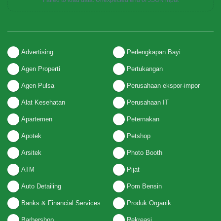
Failed to load data: Unexpected end of JSON input
Advertising
Perlengkapan Bayi
Agen Properti
Pertukangan
Agen Pulsa
Perusahaan ekspor-impor
Alat Kesehatan
Perusahaan IT
Apartemen
Peternakan
Apotek
Petshop
Arsitek
Photo Booth
ATM
Pijat
Auto Detailing
Pom Bensin
Banks & Financial Services
Produk Organik
Barbershop
Rekreasi