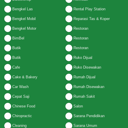
Bengkel Las
Rental Play Station
Bengkel Mobil
Reparasi Tas & Koper
Bengkel Motor
Restoran
BimBel
Restoran
Butik
Restoran
Butik
Ruko Dijual
Cafe
Ruko Disewakan
Cake & Bakery
Rumah Dijual
Car Wash
Rumah Disewakan
Cepat Saji
Rumah Sakit
Chinese Food
Salon
Chiropractic
Sarana Pendidikan
Cleaning
Sarana Umum