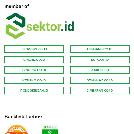
member of
SERPONG.CO.ID
LEMBANG.CO.ID
CINERE.CO.ID
KUTA.CO.ID
BINTARO.CO.ID
UBUD.CO.ID
KEMANG.CO.ID
SEMINYAK.CO.ID
PONDOKINDAH.ID
JIMBARAN.CO.ID
Backlink Partner