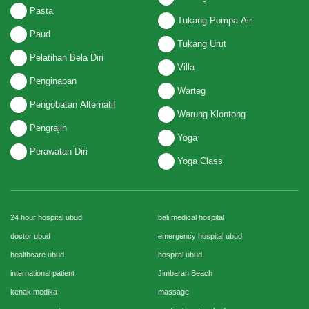
Pasta
Tukang Pompa Air
Paud
Tukang Urut
Pelatihan Bela Diri
Villa
Penginapan
Warteg
Pengobatan Alternatif
Warung Klontong
Pengrajin
Yoga
Perawatan Diri
Yoga Class
24 hour hospital ubud
bali medical hospital
doctor ubud
emergency hospital ubud
healthcare ubud
hospital ubud
international patient
Jimbaran Beach
kenak medika
massage