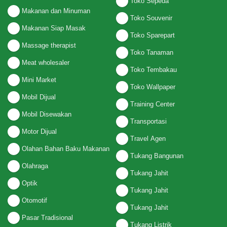
Toko Sepeda
Makanan dan Minuman
Toko Souvenir
Makanan Siap Masak
Toko Sparepart
Massage therapist
Toko Tanaman
Meat wholesaler
Toko Tembakau
Mini Market
Toko Wallpaper
Mobil Dijual
Training Center
Mobil Disewakan
Transportasi
Motor Dijual
Travel Agen
Olahan Bahan Baku Makanan
Tukang Bangunan
Olahraga
Tukang Jahit
Optik
Tukang Jahit
Otomotif
Tukang Jahit
Pasar Tradisional
Tukang Listrik