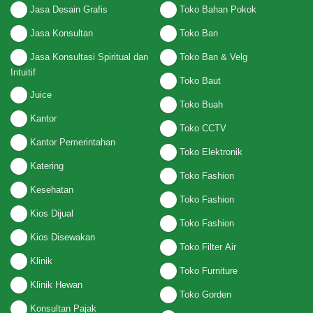
Jasa Desain Grafis
Toko Bahan Pokok
Jasa Konsultan
Toko Ban
Jasa Konsultasi Spiritual dan
Toko Ban & Velg
Intuitif
Toko Baut
Juice
Toko Buah
Kantor
Toko CCTV
Kantor Pemerintahan
Toko Elektronik
Katering
Toko Fashion
Kesehatan
Toko Fashion
Kios Dijual
Toko Fashion
Kios Disewakan
Toko Filter Air
Klinik
Toko Furniture
Klinik Hewan
Toko Gorden
Konsultan Pajak