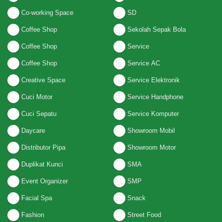
Co-working Space
SD
Coffee Shop
Sekolah Sepak Bola
Coffee Shop
Service
Coffee Shop
Service AC
Creative Space
Service Elektronik
Cuci Motor
Service Handphone
Cuci Sepatu
Service Komputer
Daycare
Showroom Mobil
Distributor Pipa
Showroom Motor
Duplikat Kunci
SMA
Event Organizer
SMP
Facial Spa
Snack
Fashion
Street Food