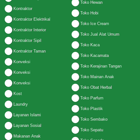
Toko Hewan
Kontraktor
Toko Hobi
Kontraktor Elektrikal
Toko Ice Cream
Kontraktor Interior
Toko Jual Alat Umum
Kontraktor Sipil
Toko Kaca
Kontraktor Taman
Toko Kacamata
Konveksi
Toko Kerajinan Tangan
Konveksi
Toko Mainan Anak
Konveksi
Toko Obat Herbal
Kost
Toko Parfum
Laundry
Toko Plastik
Layanan Islami
Toko Sembako
Layanan Sosial
Toko Sepatu
Makanan Anak