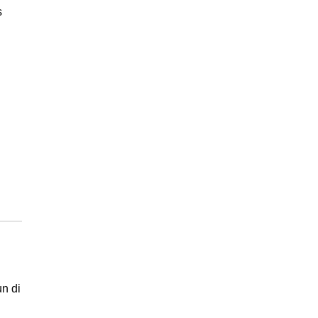
s
n di