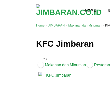
Skip
to
HOME
content
Home
»
JIMBARAN
»
Makanan dan Minuman
»
KF
KFC Jimbaran
317
Makanan dan Minuman
Restoran