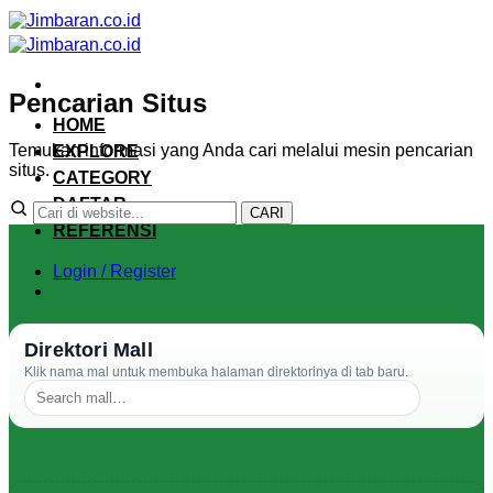
Skip
to
content
Pencarian Situs
HOME
Temukan informasi yang Anda cari melalui mesin pencarian
EXPLORE
situs.
CATEGORY
DAFTAR
CARI
REFERENSI
Login / Register
Direktori Mall
Klik nama mal untuk membuka halaman direktorinya di tab baru.