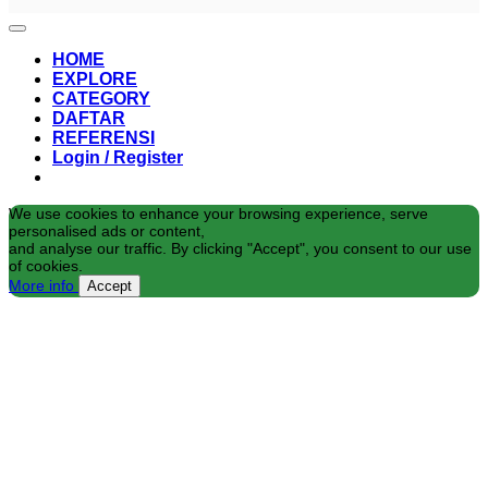
HOME
EXPLORE
CATEGORY
DAFTAR
REFERENSI
Login / Register
We use cookies to enhance your browsing experience, serve
personalised ads or content,
and analyse our traffic. By clicking "Accept", you consent to our use
of cookies.
More info
Accept