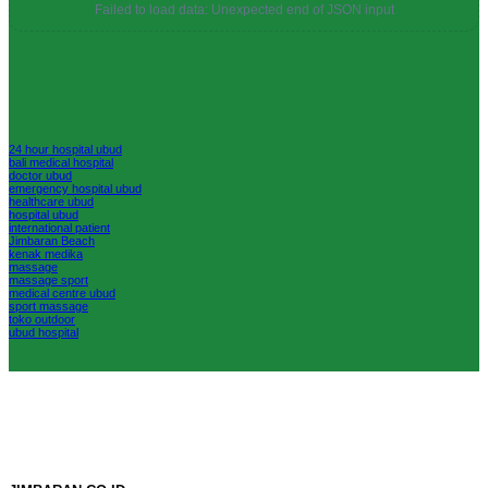
Failed to load data: Unexpected end of JSON input
24 hour hospital ubud
bali medical hospital
doctor ubud
emergency hospital ubud
healthcare ubud
hospital ubud
international patient
Jimbaran Beach
kenak medika
massage
massage sport
medical centre ubud
sport massage
toko outdoor
ubud hospital